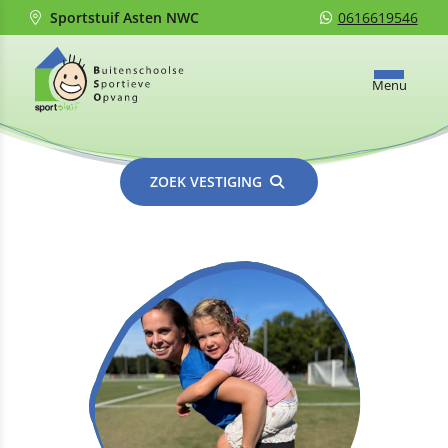
Sportstuif Asten NWC
0616619546
Menu
ZOEK VESTIGING