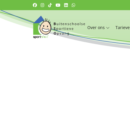
Over ons
Tariev