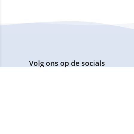
Volg ons op de socials
Op de socials delen wij leuke en intressante
informatie, houd deze dus in de gaten.
Copyright © 2025