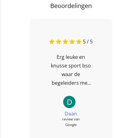
Beoordelingen
5 / 5
Erg leuke en
knusse sport bso
waar de
begeleiders mee
doen met de
kinderen!
D
Daan
review van
Google