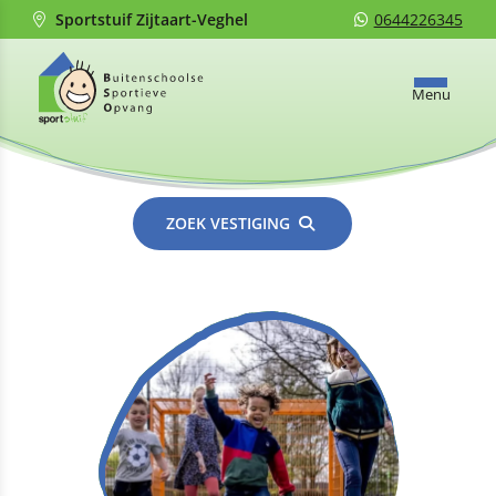
Sportstuif Zijtaart-Veghel
0644226345
Menu
ZOEK VESTIGING