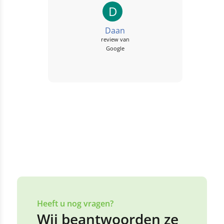
kinderen!
D
Daan
review van
Google
Heeft u nog vragen?
Wij beantwoorden ze