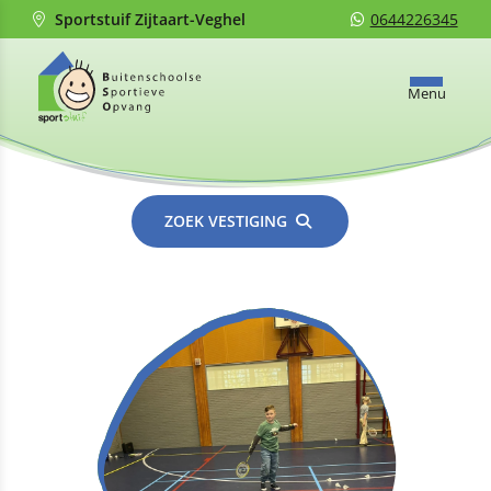
Sportstuif Zijtaart-Veghel
0644226345
Menu
ZOEK VESTIGING