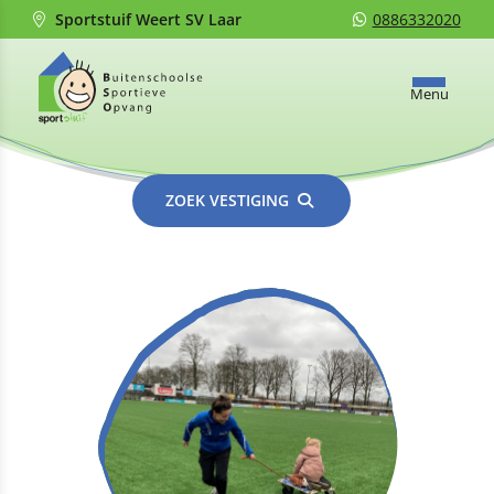
Sportstuif Weert SV Laar
0886332020
Menu
ZOEK VESTIGING