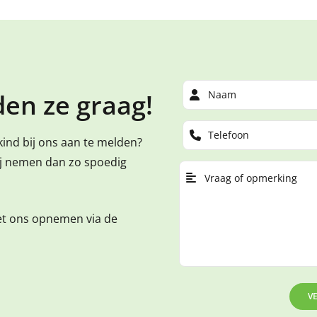
en ze graag!
kind bij ons aan te melden?
ij nemen dan zo spoedig
et ons opnemen via de
V