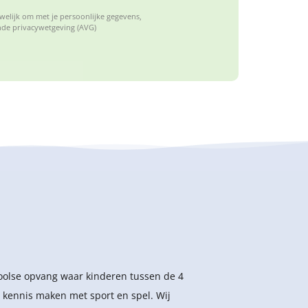
elijk om met je persoonlijke gegevens,
de privacywetgeving (AVG)
hoolse opvang waar kinderen tussen de 4
 kennis maken met sport en spel. Wij