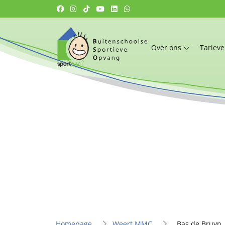
Over ons
Tariev
Homepage
Weert MMC
Bas de Bruyn