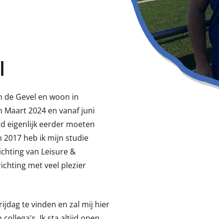
l
n de Gevel en woon in
n Maart 2024 en vanaf juni
ad eigenlijk eerder moeten
n 2017 heb ik mijn studie
ichting van Leisure &
richting met veel plezier
jdag te vinden en zal mij hier
collega's. Ik sta altijd open