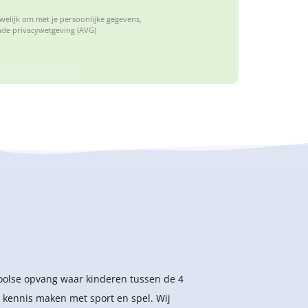
elijk om met je persoonlijke gegevens,
de privacywetgeving (AVG)
hoolse opvang waar kinderen tussen de 4
 kennis maken met sport en spel. Wij