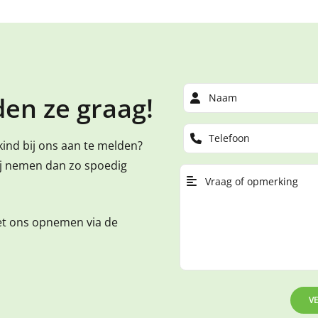
en ze graag!
kind bij ons aan te melden?
ij nemen dan zo spoedig
et ons opnemen via de
V