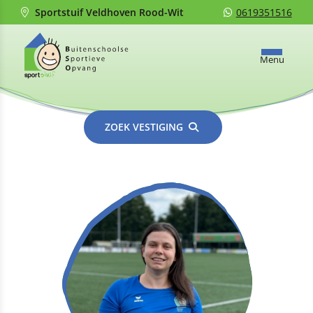
Sportstuif Veldhoven Rood-Wit
0619351516
Menu
ZOEK VESTIGING