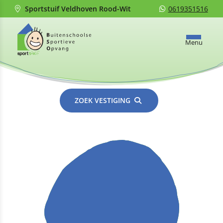
Sportstuif Veldhoven Rood-Wit
0619351516
Menu
ZOEK VESTIGING