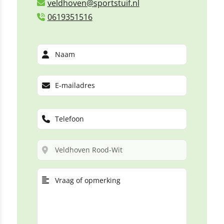
veldhoven@sportstuif.nl
0619351516