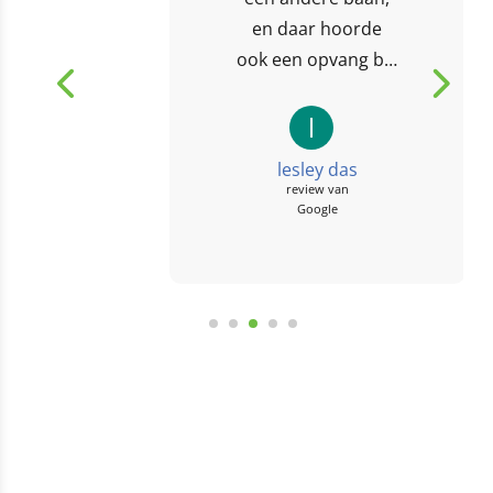
en daar hoorde
ook een opvang bij.
Van altijd bij opa en
oma naar de BSO
l
was vooral voor...
lesley das
review van
Google