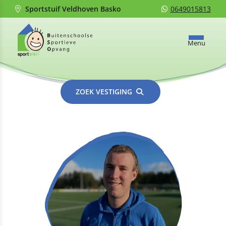
Sportstuif Veldhoven Basko
0649015813
Menu
ZOEK VESTIGING