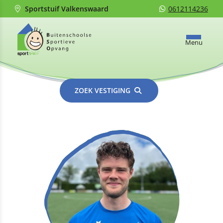
Sportstuif Valkenswaard
0612114236
Menu
ZOEK VESTIGING