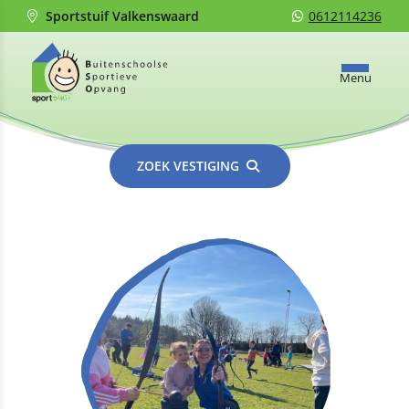
Sportstuif Valkenswaard
0612114236
Menu
ZOEK VESTIGING