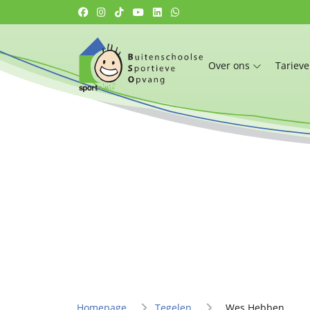
Over ons
Tariev
Homepage
Tegelen
Wes Hebben