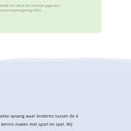
elijk om met je persoonlijke gegevens,
de privacywetgeving (AVG)
hoolse opvang waar kinderen tussen de 4
 kennis maken met sport en spel. Wij