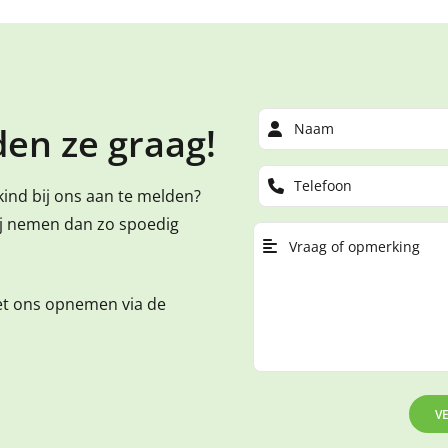
en ze graag!
kind bij ons aan te melden?
ij nemen dan zo spoedig
et ons opnemen via de
V