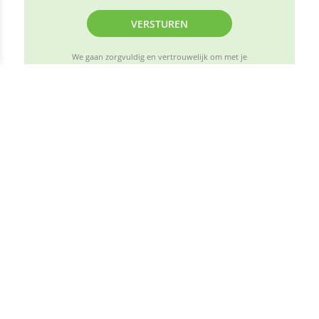
VERSTUREN
We gaan zorgvuldig en vertrouwelijk om met je
persoonlijke gegevens, conform de geldende
privacywetgeving (AVG)
Volg ons op de socials