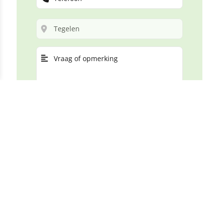
VERSTUREN
We gaan zorgvuldig en vertrouwelijk om met je
persoonlijke gegevens, conform de geldende
privacywetgeving (AVG)