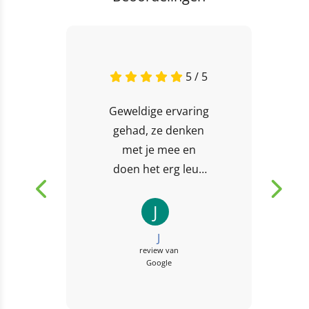
5 / 5
Geweldige ervaring
gehad, ze denken
met je mee en
doen het erg leuk
met de Kids. Fijn
ervaren team!!!
J
J
review van
Google