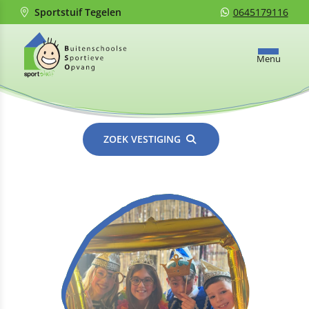
Sportstuif Tegelen
0645179116
Menu
ZOEK VESTIGING