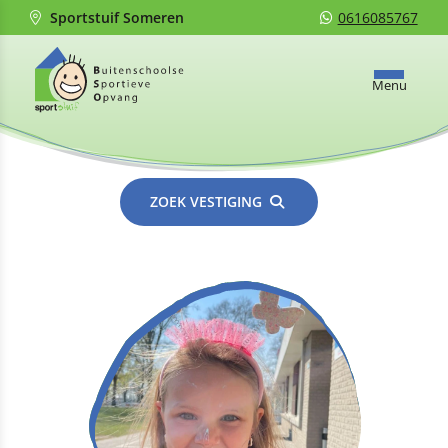
Sportstuif Someren
0616085767
Menu
ZOEK VESTIGING