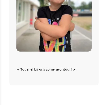
☀️
Tot snel bij ons zomeravontuur!
☀️