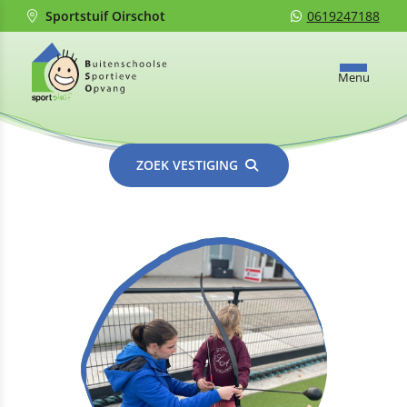
Sportstuif Oirschot
0619247188
Menu
ZOEK VESTIGING