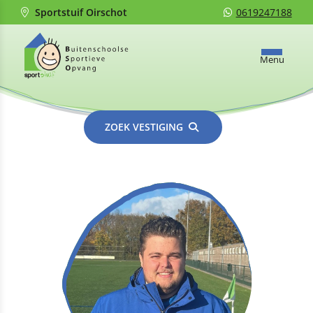
Sportstuif Oirschot
0619247188
Menu
ZOEK VESTIGING