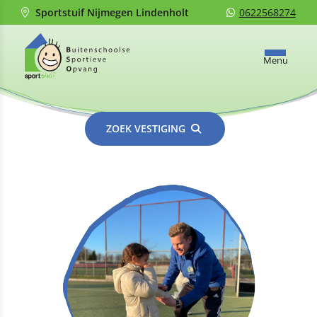
Sportstuif Nijmegen Lindenholt
0622568274
Menu
ZOEK VESTIGING