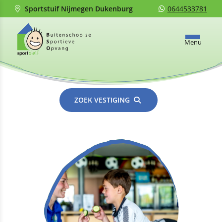
Sportstuif Nijmegen Dukenburg
0644533781
Menu
ZOEK VESTIGING