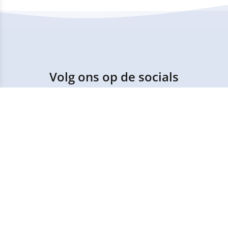
Volg ons op de socials
Op de socials delen wij leuke en intressante
informatie, houd deze dus in de gaten.
Copyright © 2025
Sportstuif Kinderopvang B.V.
- Alle rechten voorbehouden