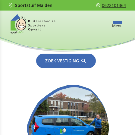
Sportstuif Malden
0622101364
Menu
ZOEK VESTIGING