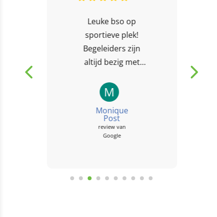
Leuke bso op
sportieve plek!
Begeleiders zijn
altijd bezig met
spellen, sporten en
creativiteit. Het
M
leuke is dat ze echt
Monique
samen met de
Post
review van
kinderen spelen
Google
ipv...