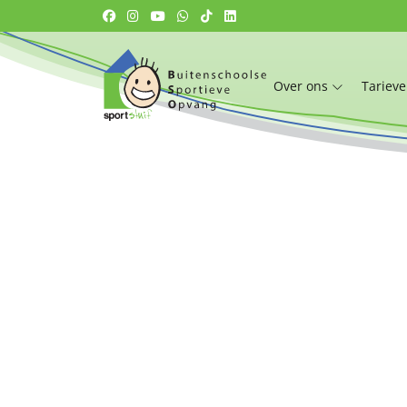
Over ons
Tariev