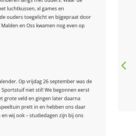
het luchtkussen, xl games en
de ouders toegelicht en bijgepraat door
5 / 5
if Malden en Oss kwamen nog even op
Deze bso is echt super
ondernemen heel veel
met de kids mijn dochter
gaat met alle plezier erna
toe en komt moe en
D
voldaan terug...
alender. Op vrijdag 26 september was de
Daphne
Sijstermans
ij Sportstuif niet stil! We begonnen eerst
review van Google
et grote veld en gingen later daarna
speeltuin prett in en hebben ons daar
n wij ook – studiedagen zijn bij ons