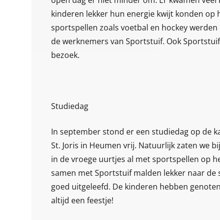
kinderen lekker hun energie kwijt konden op 
sportspellen zoals voetbal en hockey werden 
5 / 5
de werknemers van Sportstuif. Ook Sportstu
bezoek.
Heel leuke bso kinderen
ga met pleizer daar na
toe onderneem ook heel
veel met de kinderen
Studiedag
In september stond er een studiedag op de k
G
Genicia Hassell
St. Joris in Heumen vrij. Natuurlijk zaten we b
review van Google
in de vroege uurtjes al met sportspellen op h
samen met Sportstuif malden lekker naar de 
goed uitgeleefd. De kinderen hebben genoten e
altijd een feestje!