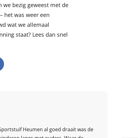
jn we bezig geweest met de
 – het was weer een
wd wat we allemaal
ning staat? Lees dan snel
portstuif Heumen al goed draait was de
kinderen langs met ouders. Waar de