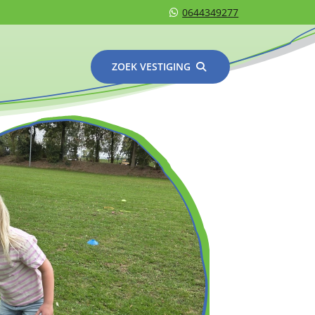
0644349277
ZOEK VESTIGING