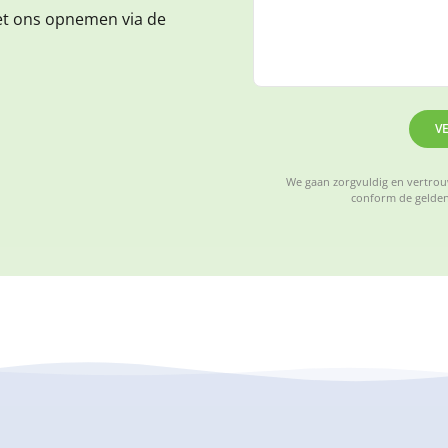
et ons opnemen via de
V
We gaan zorgvuldig en vertrouw
conform de gelden