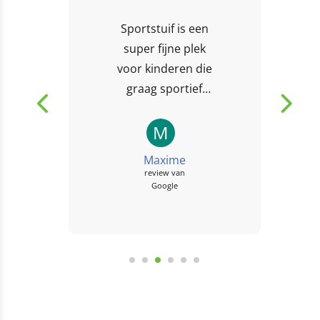
Sportstuif is een
super fijne plek
voor kinderen die
graag sportief
bezig zijn. Elke dag
worden weer
M
nieuwe activiteiten
Maxime
gegeven en in de
review van
Google
vakantie/studiedagen
worden...