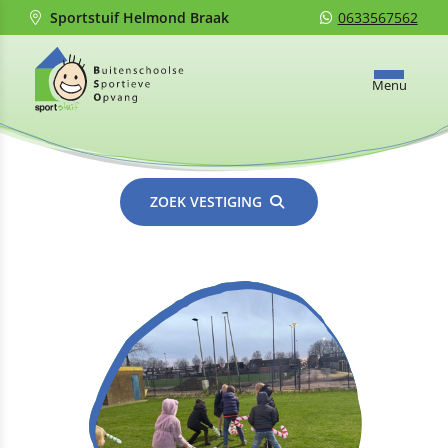
Sportstuif Helmond Braak
0633567562
Menu
ZOEK VESTIGING