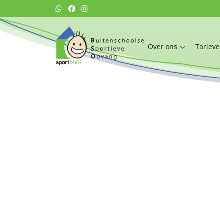
Over ons
Tariev