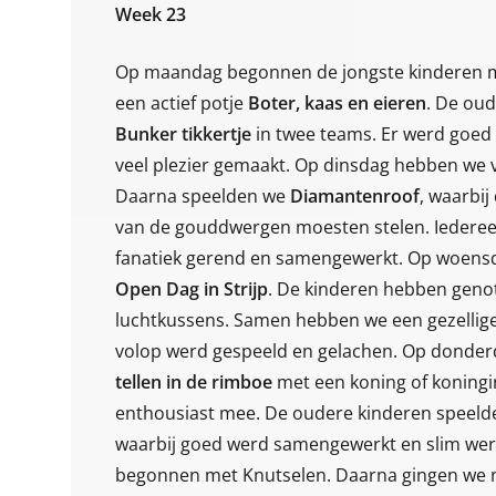
Week 23
Op maandag begonnen de jongste kinderen
een actief potje
Boter, kaas en eieren
. De oud
Bunker tikkertje
in twee teams. Er werd goed
veel plezier gemaakt. Op dinsdag hebben we 
5 / 5
5 / 5
Daarna speelden we
Diamantenroof
, waarbij
van de gouddwergen moesten stelen. Iederee
ted with
My son goes here since
fanatiek gerend en samengewerkt. Op woensda
since he
he started school, he
Open Dag in Strijp
. De kinderen hebben genot
ool. They
loves it and the teachers
luchtkussens. Samen hebben we een gezellige
kids with
especially Sanne, Stijn,
volop werd gespeeld en gelachen. Op donder
vities post
Kroy & many more 😁.
tellen in de rimboe
met een koning of koningi
so during
Very responsive as well.
p
tha Gupta
praveen pujari
enthousiast mee. De oudere kinderen speeld
eping them
 van Google
review van Google
waarbij goed werd samengewerkt en slim werd 
d...
begonnen met Knutselen. Daarna gingen we 