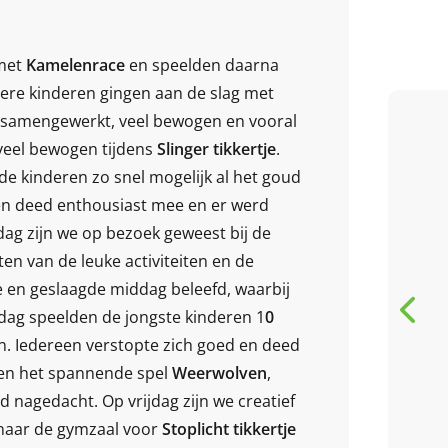
 met
Kamelenrace
en speelden daarna
ere kinderen gingen aan de slag met
 samengewerkt, veel bewogen en vooral
veel bewogen tijdens
Slinger tikkertje
.
5 / 5
 de kinderen zo snel mogelijk al het goud
n deed enthousiast mee en er werd
Our children really have
g zijn we op bezoek geweest bij de
fun playing in this BSO
en van de leuke activiteiten en de
 en geslaagde middag beleefd, waarbij
dag speelden de jongste kinderen 1
0
n. Iedereen verstopte zich goed en deed
Ç
Çağrı KILIBOZ
en het spannende spel
Weerwolven
,
review van Google
nagedacht. Op vrijdag zijn we creatief
naar de gymzaal voor
Stoplicht tikkertje