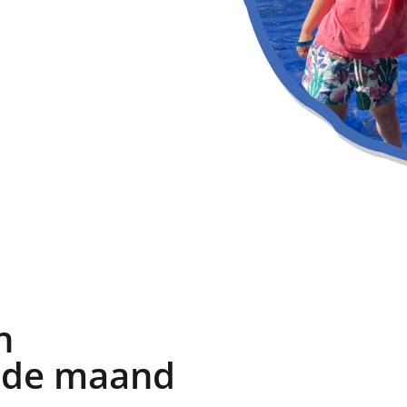
n
n de maand