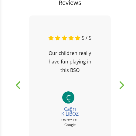
Reviews
5 / 5
Our children really
have fun playing in
this BSO
Ç
Çağrı
KILIBOZ
review van
Google