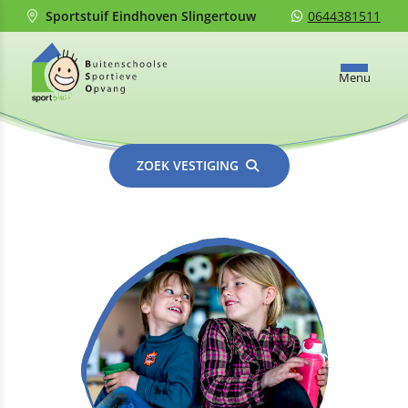
Sportstuif Eindhoven Slingertouw
0644381511
Menu
ZOEK VESTIGING