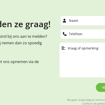
en ze graag!
kind bij ons aan te melden?
ij nemen dan zo spoedig
et ons opnemen via de
V
We gaan zorgvuldig en vertrouw
conform de gelden