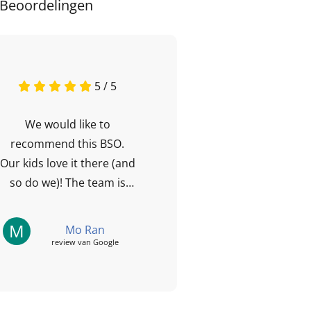
Beoordelingen
5 / 5
We would like to
recommend this BSO.
Our kids love it there (and
so do we)! The team is
energetic, fun and super
friendly! They...
M
Mo Ran
review van Google