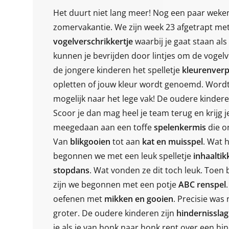
Het duurt niet lang meer! Nog een paar weken 
zomervakantie. We zijn week 23 afgetrapt me
vogelverschrikkertje
waarbij je gaat staan als
kunnen je bevrijden door lintjes om de voge
de jongere kinderen het spelletje
kleurenverp
opletten of jouw kleur wordt genoemd. Wordt
mogelijk naar het lege vak! De oudere kindere
Scoor je dan mag heel je team terug en krijg
meegedaan aan een toffe
spelenkermis
die o
Van
blikgooien
tot aan
kat en muisspel
. Wat 
begonnen we met een leuk spelletje
inhaaltik
stopdans
. Wat vonden ze dit toch leuk. Toe
zijn we begonnen met een potje
ABC renspel
oefenen met
mikken en gooien
. Precisie
was 
groter. De oudere kinderen zijn
hindernissla
je als je van honk naar honk rent over een hi