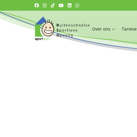
Over ons
Tariev