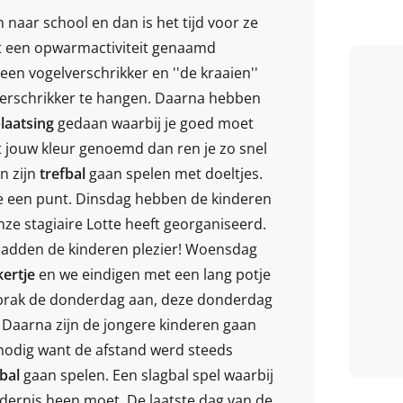
naar school en dan is het tijd voor ze
t een opwarmactiviteit genaamd
 een vogelverschrikker en ''de kraaien''
lverschrikker te hangen. Daarna hebben
laatsing
gedaan waarbij je goed moet
 jouw kleur genoemd dan ren je zo snel
n zijn
trefbal
gaan spelen met doeltjes.
 je een punt. Dinsdag hebben de kinderen
nze stagiaire Lotte heeft georganiseerd.
hadden de kinderen plezier! Woensdag
kertje
en we eindigen met een lang potje
n brak de donderdag aan, deze donderdag
. Daarna zijn de jongere kinderen gaan
nodig want de afstand werd steeds
gbal
gaan spelen. Een slagbal spel waarbij
ndernis heen moet. De laatste dag van de