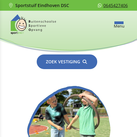
Sportstuif Eindhoven DSC
0645427406
Menu
ZOEK VESTIGING