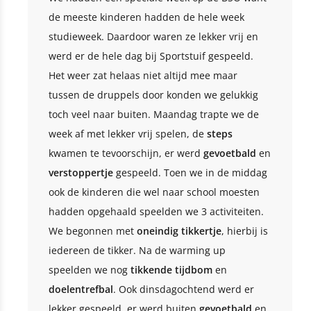
de meeste kinderen hadden de hele week
studieweek. Daardoor waren ze lekker vrij en
werd er de hele dag bij Sportstuif gespeeld.
Het weer zat helaas niet altijd mee maar
tussen de druppels door konden we gelukkig
toch veel naar buiten. Maandag trapte we de
week af met lekker vrij spelen, de
steps
kwamen te tevoorschijn, er werd
gevoetbald
en
verstoppertje
gespeeld. Toen we in de middag
ook de kinderen die wel naar school moesten
hadden opgehaald speelden we 3 activiteiten.
We begonnen met
oneindig tikkertje
, hierbij is
iedereen de tikker. Na de warming up
speelden we nog
tikkende tijdbom
en
doelentrefbal
. Ook dinsdagochtend werd er
lekker gespeeld, er werd buiten
gevoetbald
en