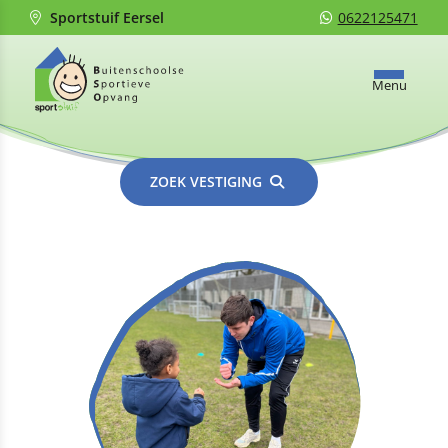
Sportstuif Eersel
0622125471
Menu
ZOEK VESTIGING