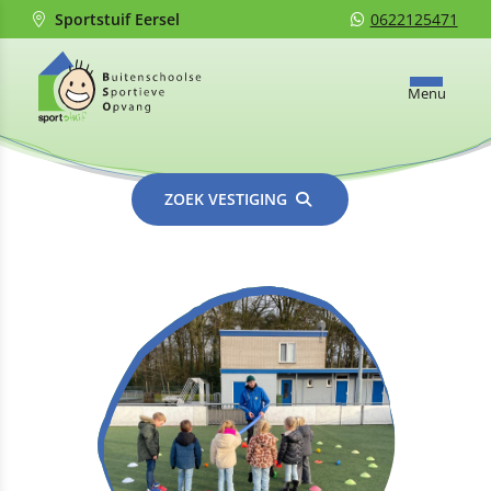
Sportstuif Eersel
0622125471
Menu
ZOEK VESTIGING