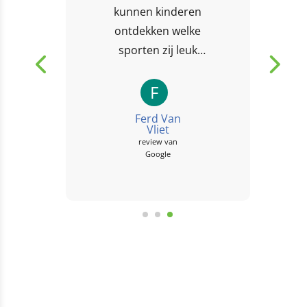
kunnen kinderen
ontdekken welke
sporten zij leuk
vinden. Door de
fijne begeleiders,
F
die overigens ook
Ferd Van
meedoen met de
Vliet
review van
activiteiten, voelen
Google
de kinderen zich...