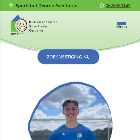
Sportstuif Deurne Aventurijn
0626380149
Menu
ZOEK VESTIGING