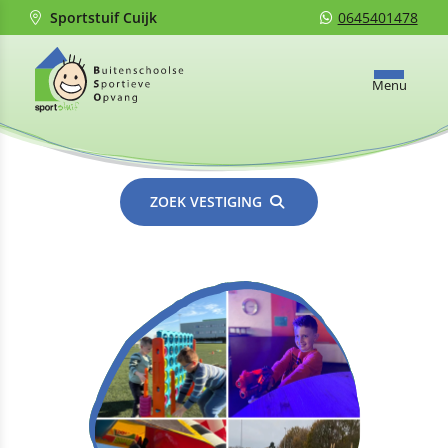
Sportstuif Cuijk
0645401478
Menu
ZOEK VESTIGING