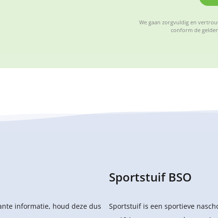
We gaan zorgvuldig en vertrouw
conform de gelden
Sportstuif BSO
sante informatie, houd deze dus
Sportstuif is een sportieve nasc