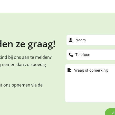
en ze graag!
kind bij ons aan te melden?
ij nemen dan zo spoedig
et ons opnemen via de
V