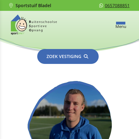
Sportstuif Bladel
0657088851
Menu
ZOEK VESTIGING