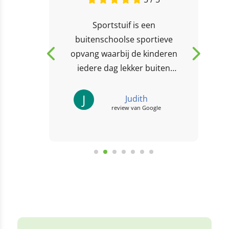
Sportstuif is een
buitenschoolse sportieve
ar
opvang waarbij de kinderen
uke
iedere dag lekker buiten
spelen, en iedere dag leuke
sport- en spelactiviteiten
J
Judith
review van Google
doen.