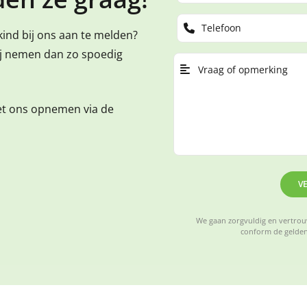
kind bij ons aan te melden?
ij nemen dan zo spoedig
et ons opnemen via de
V
We gaan zorgvuldig en vertrouw
conform de gelden