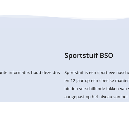
Sportstuif BSO
sante informatie, houd deze dus
Sportstuif is een sportieve nasc
en 12 jaar op een speelse manier
bieden verschillende takken van 
aangepast op het niveau van het 
.V.
- Alle rechten voorbehouden.
Privacy
Levering
Bekijk de gerelateerde pagina's