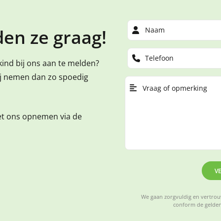
en ze graag!
kind bij ons aan te melden?
ij nemen dan zo spoedig
et ons opnemen via de
V
We gaan zorgvuldig en vertrouw
conform de gelden