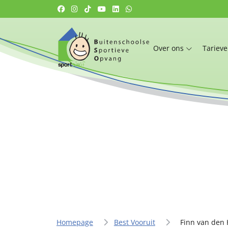
Over ons
Tariev
Homepage
Best Vooruit
Finn van den