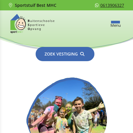
Sportstuif Best MHC
0613906327
Menu
ZOEK VESTIGING