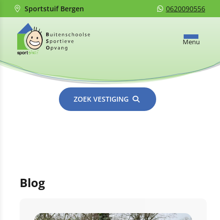
Sportstuif Bergen
0620090556
Menu
ZOEK VESTIGING
Blog