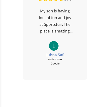
My son is having
lots of fun and joy
at Sportstuif. The
place is amazing
and the activities
are nice 👍
L
Lubna Safi
review van
Google