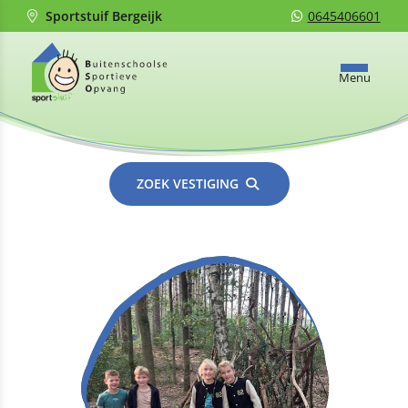
Sportstuif Bergeijk
0645406601
Menu
ZOEK VESTIGING