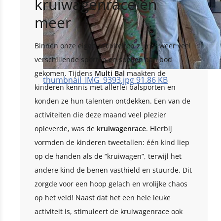
kruiwagenrace en
meer
Binnen onze eigen activiteiten zijn er weer veel
verschillende sporten en spellen aan bod
gekomen. Tijdens
Multi Bal
maakten de
thumbnail_IMG_9393.jpg
91.86 KB
kinderen kennis met allerlei balsporten en
konden ze hun talenten ontdekken. Een van de
activiteiten die deze maand veel plezier
opleverde, was de
kruiwagenrace
. Hierbij
vormden de kinderen tweetallen: één kind liep
op de handen als de “kruiwagen”, terwijl het
andere kind de benen vasthield en stuurde. Dit
zorgde voor een hoop gelach en vrolijke chaos
op het veld! Naast dat het een hele leuke
activiteit is, stimuleert de kruiwagenrace ook