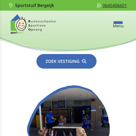
Sportstuif Bergeijk
0645406601
Menu
ZOEK VESTIGING