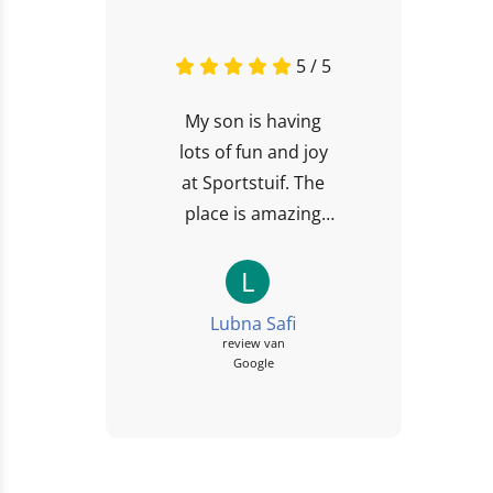
5 / 5
My son is having
lots of fun and joy
at Sportstuif. The
place is amazing
and the activities
are nice 👍
L
Lubna Safi
review van
Google